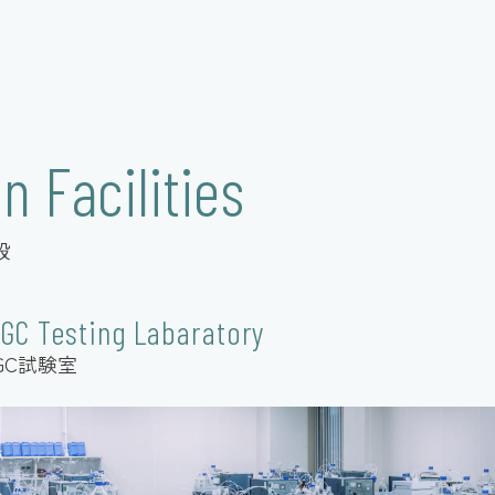
n Facilities
設
GC Testing Labaratory
/GC試験室