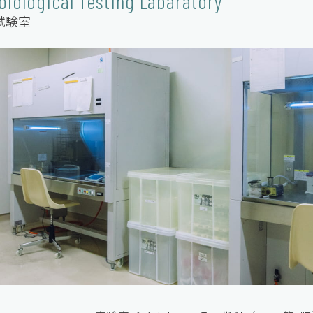
biological Testing Labaratory
試験室