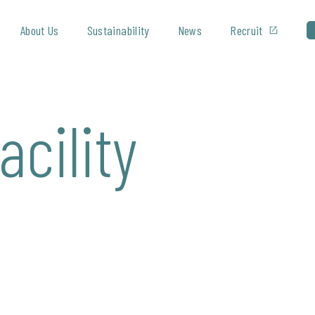
About Us
Sustainability
News
Recruit
acility