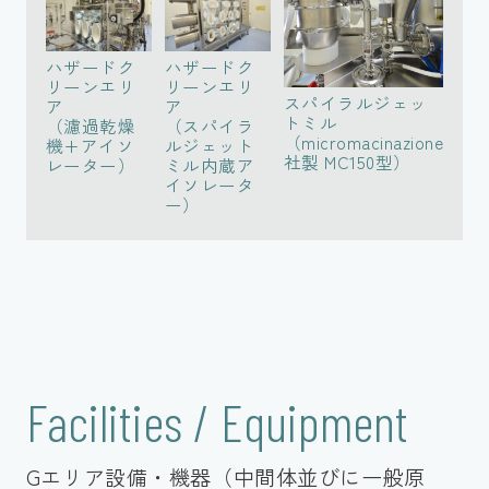
ハザードク
ハザードク
リーンエリ
リーンエリ
スパイラルジェッ
ア
ア
トミル
（濾過乾燥
（スパイラ
（micromacinazione
機+アイソ
ルジェット
社製 MC150型）
レーター）
ミル内蔵ア
イソレータ
ー）
Facilities / Equipment
Gエリア設備・機器（中間体並びに一般原