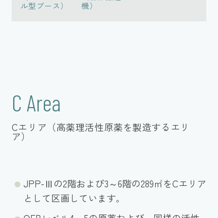
ル型ブース）
機）
C Area
Cエリア（高薬理活性原薬を製造するエリ
ア）
JPP-Ⅲの2階および3～6階の289㎡をCエリア
として区画しています。