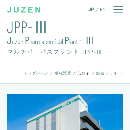
JP
EN
JPP-Ⅲ
J
P
P
- Ⅲ
uzen
harmaceutical
lant
マルチパーパスプラント JPP-Ⅲ
トップページ
受託製造
低分子
設備
JPP-Ⅲ