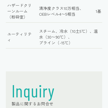
ハザードクリ
清浄度クラス10万相当、
ーンルーム
1基
OEBレベル4〜5相当
（粉砕室）
スチーム、冷水（10土5℃）、温
ユーティリテ
水（30〜90℃）、
ィ
ブライン（-15℃）
Inquiry
製品に関するお問合せ