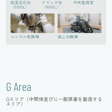
低温反応缶
クエンチ缶
中央監視室
（6000L）
（8000L）
コニカル乾燥機
遠心分離機
G Area
Gエリア（中間体並びに一般原薬を製造する
エリア）