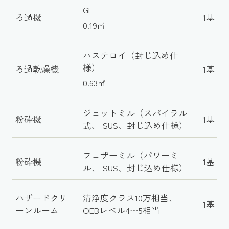
GL
ろ過機
1基
0.19㎡
ハステロイ（封じ込め仕
様）
ろ過乾燥機
1基
0.63㎡
ジェットミル（スパイラル
粉砕機
1基
式、 SUS、封じ込め仕様）
フェザーミル（パワーミ
粉砕機
1基
ル、 SUS、封じ込め仕様）
ハザードクリ
清浄度クラス10万相当、
1基
ーンルーム
OEBレベル4〜5相当