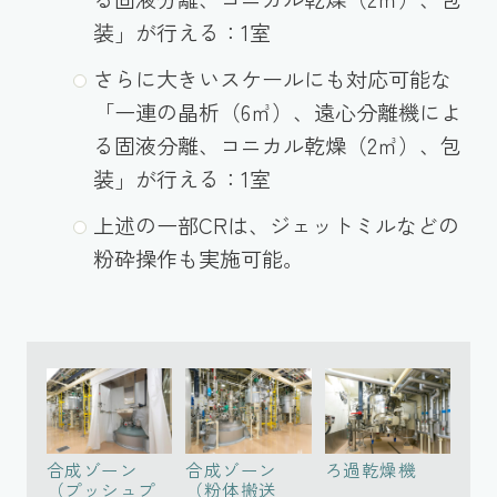
装」が行える：1室
さらに大きいスケールにも対応可能な
「一連の晶析（6㎥）、遠心分離機によ
る固液分離、コニカル乾燥（2㎥）、包
装」が行える：1室
上述の一部CRは、ジェットミルなどの
粉砕操作も実施可能。
合成ゾーン
合成ゾーン
ろ過乾燥機
（プッシュプ
（粉体搬送