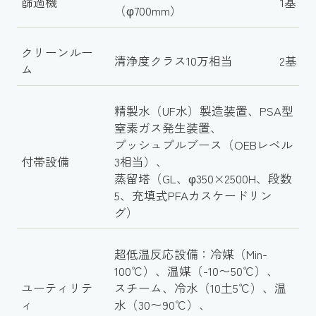
篩過機
1基
（φ700mm）
クリーンルー
清浄度クラス10万相当
2基
ム
精製水（UF水）製造装置、PSA型
窒素ガス発生装置、
プッシュプルブース（OEBレベル
付帯設備
3相当）、
蒸留塔（GL、φ350×2500H、段数
5、充填式PFAカスケードリン
グ）
超低温反応設備：冷媒（Min-
100℃）、温媒（-10〜50℃）、
ユーティリテ
スチーム、冷水（10土5℃）、温
ィ
水（30〜90℃）、