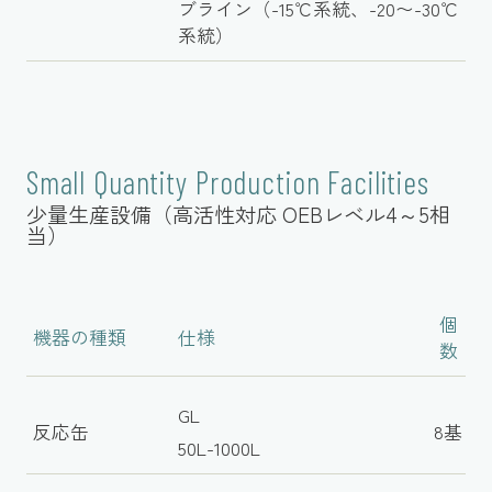
ブライン（-15℃系統、-20〜-30℃
系統）
Small Quantity Production Facilities
少量生産設備（高活性対応 OEBレベル4～5相
当）
個
機器の種類
仕様
数
GL
反応缶
8基
50L-1000L