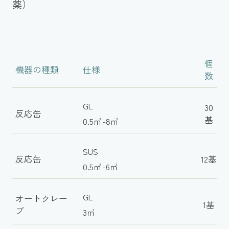
薬）
個
機器の種類
仕様
数
GL
30
反応缶
基
0.5㎥-8㎥
SUS
反応缶
12基
0.5㎥-6㎥
GL
オートクレー
1基
ブ
3㎥