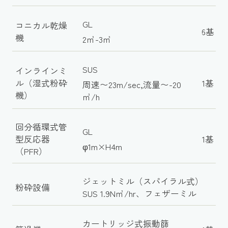
GL
コニカル乾燥
6基
機
2㎥-3㎥
SUS
インラインミ
ル（湿式粉砕
1基
周速〜23m/sec,流量〜-20
機）
㎥/h
回分循環式管
GL
型反応器
1基
φ1m×H4m
（PFR）
ジェットミル（スパイラル式）
粉砕設備
SUS 1.9N㎥/hr、フェザーミル
カートリッジ式振動篩