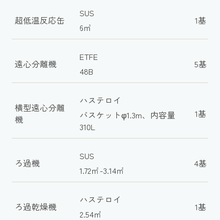
SUS
超低温反応缶
1基
6㎥
ETFE
遠心分離機
5基
48B
ハステロイ
横型遠心分離
1基
バスケットφ1.3m、内容量
機
310L
SUS
ろ過機
4基
1.72㎡-3.14㎡
ハステロイ
ろ過乾燥機
1基
2.54㎡